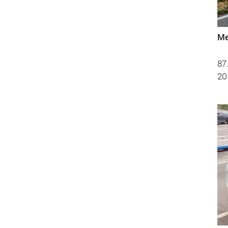
Me
87
20