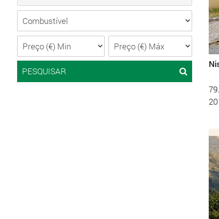
Ni
PESQUISAR
79
20