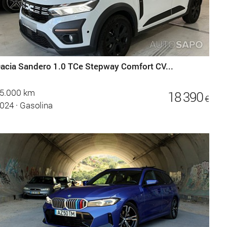
acia Sandero 1.0 TCe Stepway Comfort CV...
5.000 km
18 390
€
024
·
Gasolina