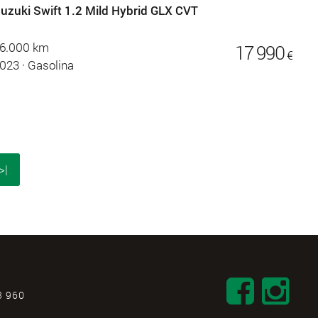
uzuki Swift 1.2 Mild Hybrid GLX CVT
6.000 km
17 990
€
023
·
Gasolina
>|
3 960