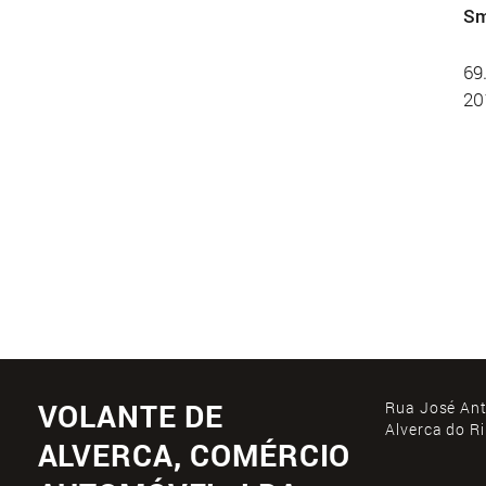
Sm
69
20
VOLANTE DE
Rua José Ant
Alverca do R
ALVERCA, COMÉRCIO