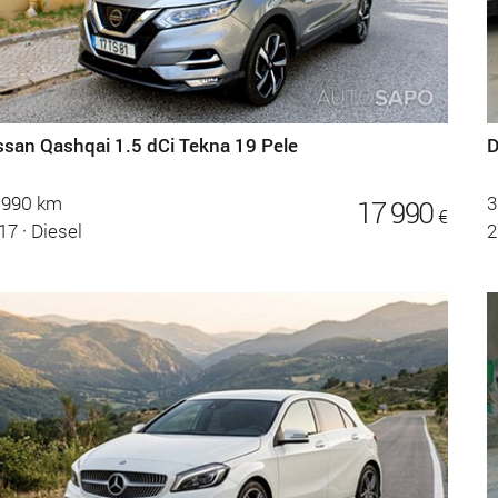
ssan Qashqai 1.5 dCi Tekna 19 Pele
D
.990 km
3
17 990
€
17
·
Diesel
2