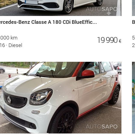
rcedes-Benz Classe A 180 CDi BlueEffic...
B
.000 km
5
19 990
€
16
·
Diesel
2