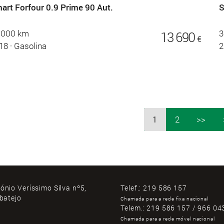
art Forfour 0.9 Prime 90 Aut.
S
.000 km
3
13 690
€
18
·
Gasolina
2
1
2
>>
ónio Veríssimo Silva nº5,
Telef.:
219 586 157
ibatejo
Chamada para a rede fixa nacional
Telem.:
219 586 157 / 966 04
Chamada para a rede móvel nacional