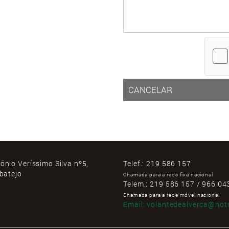
CANCELAR
ónio Veríssimo Silva nº5,
Telef.:
219 586 157
ibatejo
Chamada para a rede fixa nacional
Telem.:
219 586 157 / 966 04
Chamada para a rede móvel nacional
Email:
volantedealverca@hot