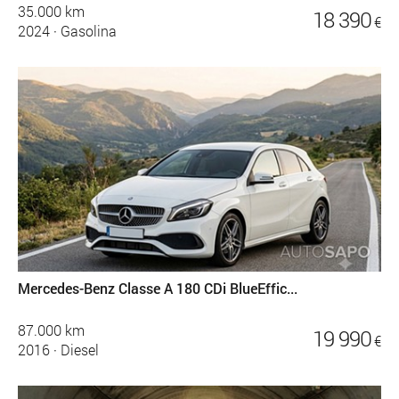
35.000 km
18 390
€
2024
·
Gasolina
Mercedes-Benz Classe A 180 CDi BlueEffic...
87.000 km
19 990
€
2016
·
Diesel