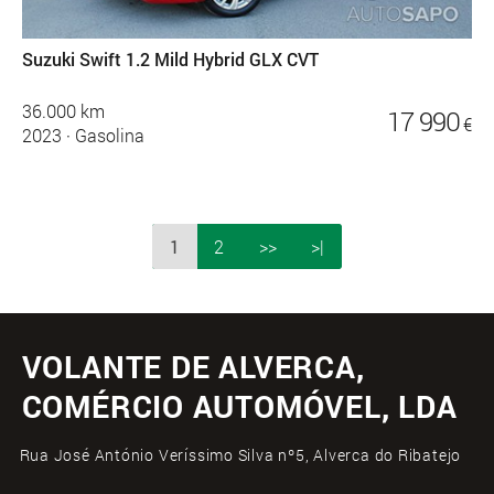
Suzuki Swift 1.2 Mild Hybrid GLX CVT
36.000 km
17 990
€
2023
·
Gasolina
1
2
>>
>|
VOLANTE DE ALVERCA,
COMÉRCIO AUTOMÓVEL, LDA
Rua José António Veríssimo Silva nº5, Alverca do Ribatejo