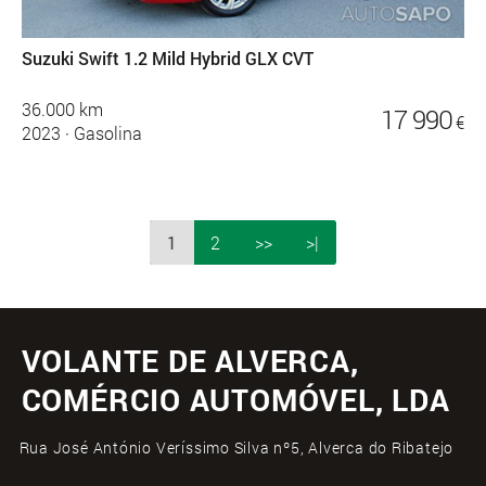
Suzuki Swift 1.2 Mild Hybrid GLX CVT
36.000 km
17 990
€
2023
·
Gasolina
1
2
>>
>|
VOLANTE DE ALVERCA,
COMÉRCIO AUTOMÓVEL, LDA
Rua José António Veríssimo Silva nº5, Alverca do Ribatejo