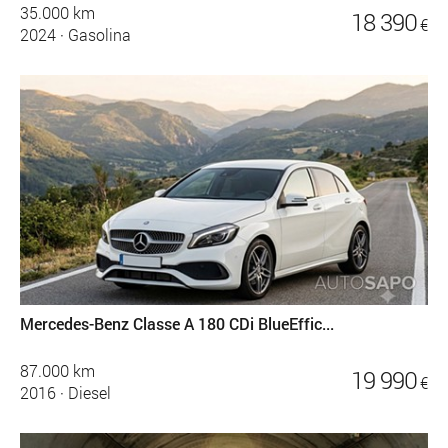
35.000 km
18 390
€
2024
·
Gasolina
Mercedes-Benz Classe A 180 CDi BlueEffic...
87.000 km
19 990
€
2016
·
Diesel