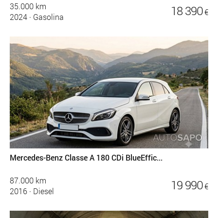
35.000 km
18 390
€
2024
·
Gasolina
Mercedes-Benz Classe A 180 CDi BlueEffic...
87.000 km
19 990
€
2016
·
Diesel