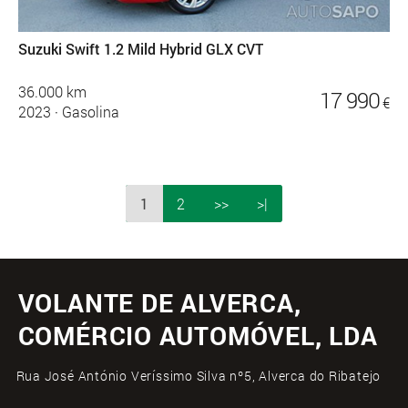
Suzuki Swift 1.2 Mild Hybrid GLX CVT
36.000 km
17 990
€
2023
·
Gasolina
1
2
>>
>|
VOLANTE DE ALVERCA,
COMÉRCIO AUTOMÓVEL, LDA
Rua José António Veríssimo Silva nº5, Alverca do Ribatejo