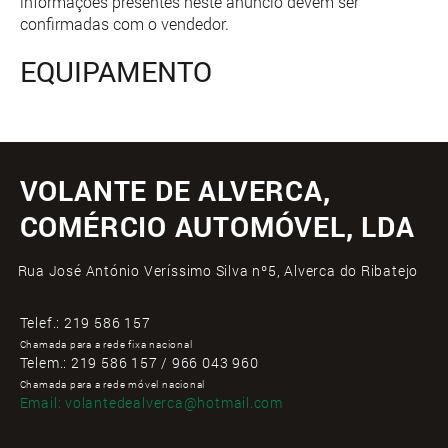
informações presentes neste anúncio devem ser
confirmadas com o vendedor.
EQUIPAMENTO
VOLANTE DE ALVERCA,
COMÉRCIO AUTOMÓVEL, LDA
Rua José António Veríssimo Silva nº5, Alverca do Ribatejo
Telef.:
219 586 157
Chamada para a rede fixa nacional
Telem.:
219 586 157 / 966 043 960
Chamada para a rede móvel nacional
Email:
volantedealverca@hotmail.com