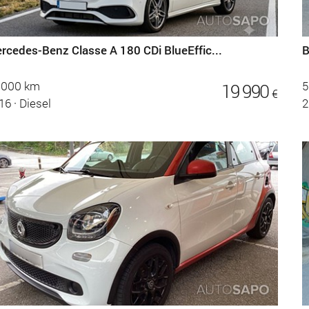
rcedes-Benz Classe A 180 CDi BlueEffic...
B
.000 km
5
19 990
€
16
·
Diesel
2