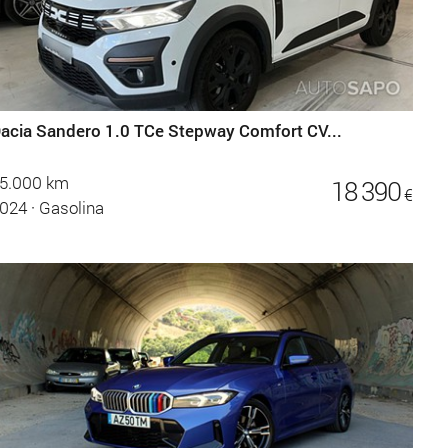
acia Sandero 1.0 TCe Stepway Comfort CV...
5.000 km
18 390
€
024
·
Gasolina