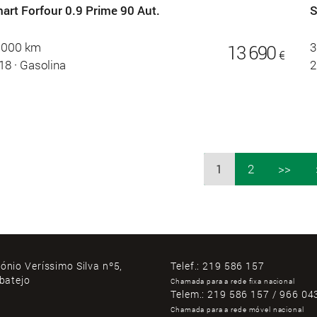
art Forfour 0.9 Prime 90 Aut.
S
.000 km
3
13 690
€
18
·
Gasolina
2
1
2
>>
ónio Veríssimo Silva nº5,
Telef.:
219 586 157
ibatejo
Chamada para a rede fixa nacional
Telem.:
219 586 157 / 966 04
Chamada para a rede móvel nacional