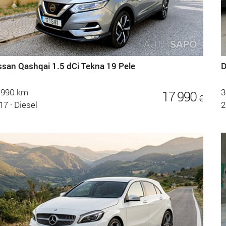
ssan Qashqai 1.5 dCi Tekna 19 Pele
D
.990 km
3
17 990
€
17
·
Diesel
2