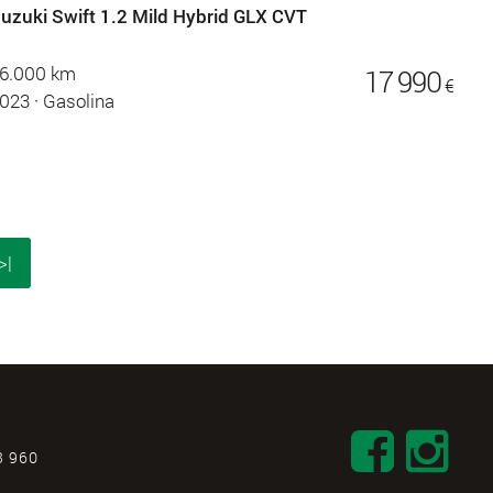
uzuki Swift 1.2 Mild Hybrid GLX CVT
6.000 km
17 990
€
023
·
Gasolina
>|
3 960