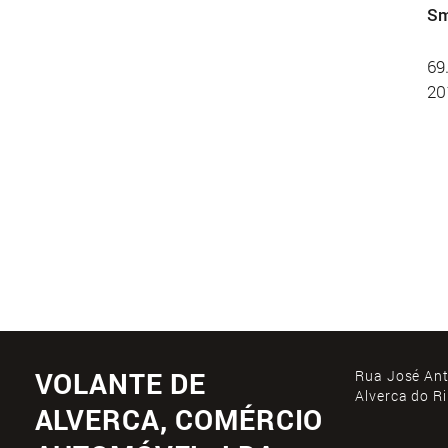
Sm
69
20
VOLANTE DE
Rua José Ant
Alverca do R
ALVERCA, COMÉRCIO