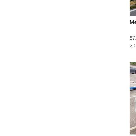
Me
87
20