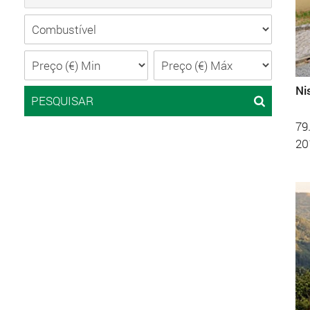
Ni
PESQUISAR
79
20